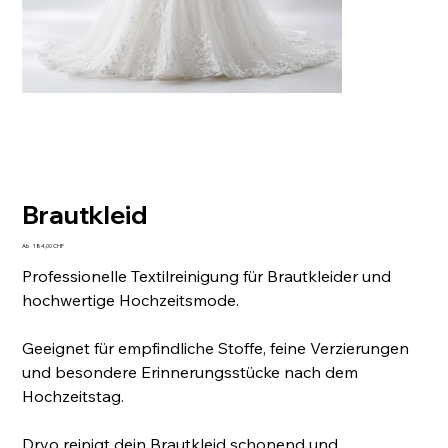
Brautkleid
Preis
Ab
184,00 CHF
Professionelle Textilreinigung für Brautkleider und
hochwertige Hochzeitsmode.
Geeignet für empfindliche Stoffe, feine Verzierungen
und besondere Erinnerungsstücke nach dem
Hochzeitstag.
Dryo reinigt dein Brautkleid schonend und