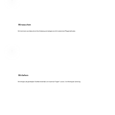
Wir waschen
Wir kümmern uns liebevoll um Ihre Kleidung und reinigen sie mit modernsten Pflegemethoden.
Wir liefern
Wir bringen, die gereinigten Textilien innerhalb von maximal 3 Tagen* zurück. Von Montag bis Samstag.