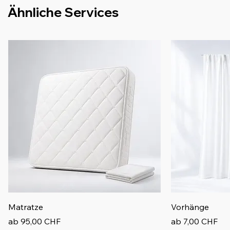
Ähnliche Services
Matratze
Vorhänge
Sale-Preis
Sale-Preis
ab
95,00 CHF
ab
7,00 CHF