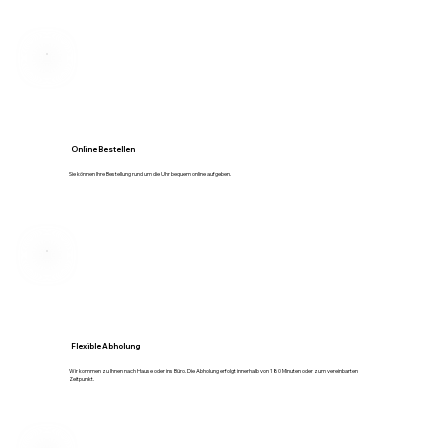
Online Bestellen
Sie können Ihre Bestellung rund um die Uhr bequem online aufgeben.
Flexible Abholung
Wir kommen zu Ihnen nach Hause oder ins Büro. Die Abholung erfolgt innerhalb von 180 Minuten oder zum vereinbarten
Zeitpunkt.