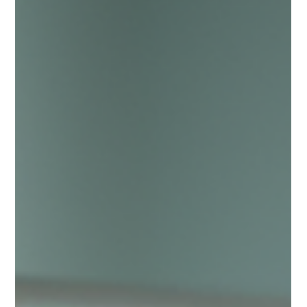
Wäsche
Wäsche waschen ist für viele von uns eine lästige
Pflicht. Gerade wenn der Alltag vollgepackt ist, bleibt
oft wenig Zeit für das Sortieren, Waschen, Trocknen
und Bügeln. Doch es gibt eine clevere Lösung, die dir
nicht nur Zeit spart, sondern auch deine Textilien
professionell pflegt: Wäsche pro kg waschen lassen.
In diesem Beitrag zeige ich dir, wie du mit diesem
Service dein Zeitmanagement bei Wäsche optimierst
und gleichzeitig deine Kleidung schonend reinigen
lässt. Zeitman