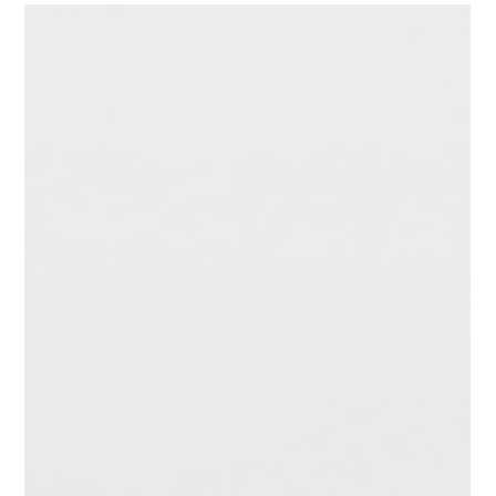
27. Juli
3 Min. Lesezeit
Chemische Reinigung in Zürich: Ihre
Vorteile
Nahaufnahme einer professionell gereinigten Jacke
auf einem Kleiderbügel Wenn Sie in Zürich leben und
vielbeschäftigt sind, kennen Sie sicher das Problem:
Die Zeit für die Pflege Ihrer Kleidung fehlt oft. Gerade
hochwertige Anzüge, Mäntel oder empfindliche Stoffe
brauchen besondere Aufmerksamkeit. Hier kommt die
chemische Reinigung ins Spiel. Sie bietet eine
praktische Lösung, die nicht nur Zeit spart, sondern
auch Ihre Textilien schont und pflegt. In diesem
Beitrag erzähle i