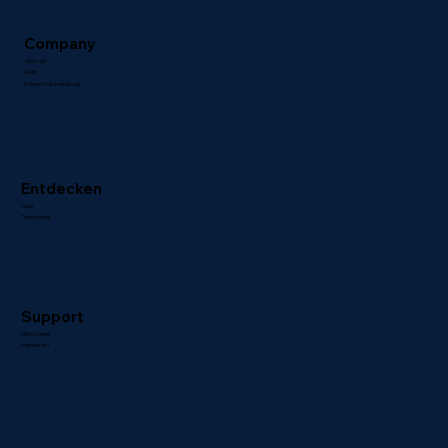
Company
Über uns
AGBs
Datenschutzerklärung
Entdecken
Tipps
Testimonials
Support
Hilfe-Center
Impressum