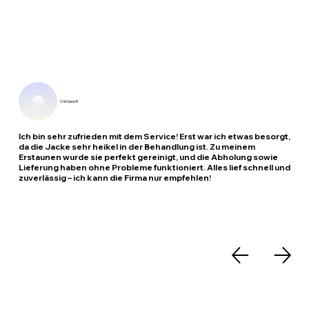
Cristiana R.
Ich bin sehr zufrieden mit dem Service! Erst war ich etwas besorgt,
da die Jacke sehr heikel in der Behandlung ist. Zu meinem
Erstaunen wurde sie perfekt gereinigt, und die Abholung sowie
Lieferung haben ohne Probleme funktioniert. Alles lief schnell und
zuverlässig – ich kann die Firma nur empfehlen!