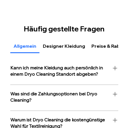
Häufig gestellte Fragen
Allgemein
Designer Kleidung
Preise & Rabatt
Kann ich meine Kleidung auch persönlich in
einem Dryo Cleaning Standort abgeben?
Nein, als rein online-basiertes Unternehmen bietet
Dryo Cleaning keinen persönlichen
Was sind die Zahlungsoptionen bei Dryo
Abgabeservice an unseren Standorten an. Alle
Cleaning?
Buchungen und Transaktionen werden über
Dryo Cleaning akzeptiert verschiedene
unsere Online-Plattform abgewickelt. Dies
Zahlungsmethoden, darunter Twint, Kreditkarten
Warum ist Dryo Cleaning die kostengünstige
ermöglicht es uns, Ihnen einen schnellen und
und Debitkarten. Sie können die Zahlung bequem
Wahl für Textilreinigung?
bequemen Service zu bieten, der auf Ihre