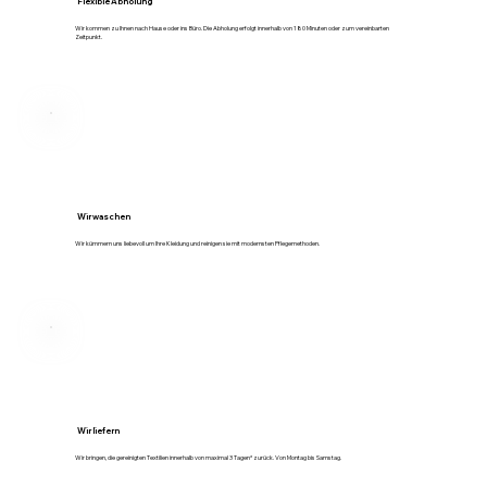
Flexible Abholung
Wir kommen zu Ihnen nach Hause oder ins Büro. Die Abholung erfolgt innerhalb von 180 Minuten oder zum vereinbarten
Zeitpunkt.
Wir waschen
Wir kümmern uns liebevoll um Ihre Kleidung und reinigen sie mit modernsten Pflegemethoden.
Wir liefern
Wir bringen, die gereinigten Textilien innerhalb von maximal 3 Tagen* zurück. Von Montag bis Samstag.