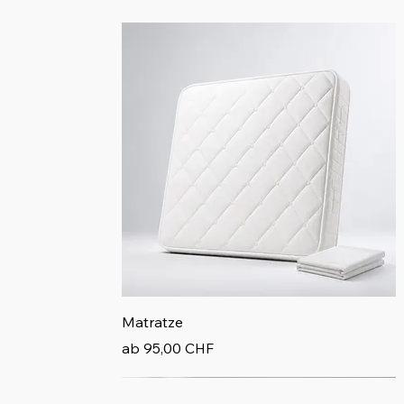
Schnellansicht
Matratze
Sale-Preis
ab
95,00 CHF