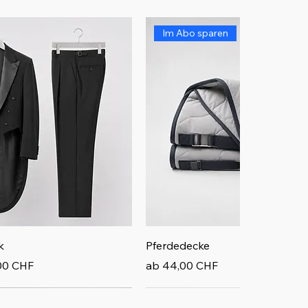
Im Abo sparen
chnellansicht
Schnellansicht
k
Pferdedecke
-Preis
Sale-Preis
00 CHF
ab
44,00 CHF