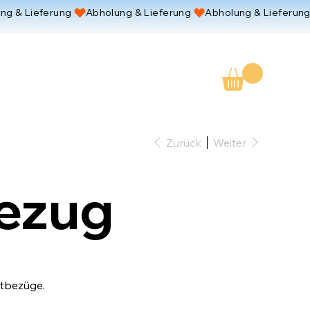
Zurück
Weiter
ezug
etbezüge.