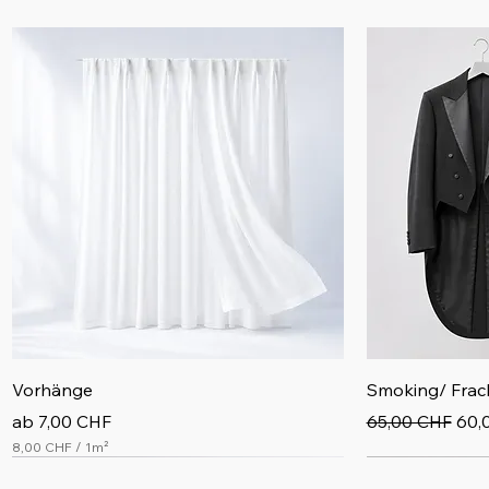
Schnellansicht
S
Vorhänge
Smoking/ Frac
Sale-Preis
Standardpreis
Sale
ab
7,00 CHF
65,00 CHF
60,
8,00 CHF
/
1m²
8
Im Abo sparen
,