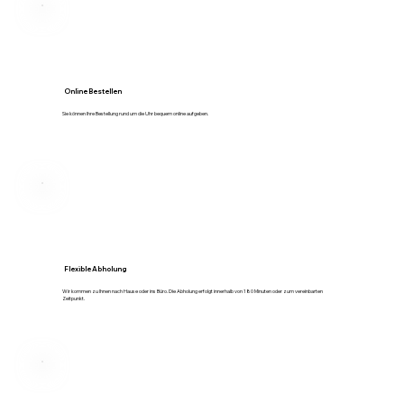
Online Bestellen
Sie können Ihre Bestellung rund um die Uhr bequem online aufgeben.
Flexible Abholung
Wir kommen zu Ihnen nach Hause oder ins Büro. Die Abholung erfolgt innerhalb von 180 Minuten oder zum vereinbarten
Zeitpunkt.