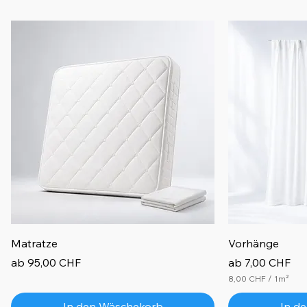
Matratze
Vorhänge
Sale-Preis
Sale-Preis
ab
95,00 CHF
ab
7,00 CHF
8,00 CHF
/
1m²
8
,
In den Wäschekorb
In d