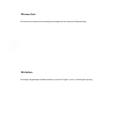
Wir waschen
Wir kümmern uns liebevoll um Ihre Kleidung und reinigen sie mit modernsten Pflegemethoden.
Wir liefern
Wir bringen, die gereinigten Textilien innerhalb von maximal 3 Tagen* zurück. Von Montag bis Samstag.