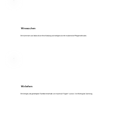
Wir waschen
Wir kümmern uns liebevoll um Ihre Kleidung und reinigen sie mit modernsten Pflegemethoden.
Wir liefern
Wir bringen, die gereinigten Textilien innerhalb von maximal 3 Tagen* zurück. Von Montag bis Samstag.