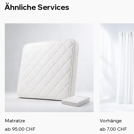
Ähnliche Services
Matratze
Vorhänge
Sale-Preis
Sale-Preis
ab
95,00 CHF
ab
7,00 CHF