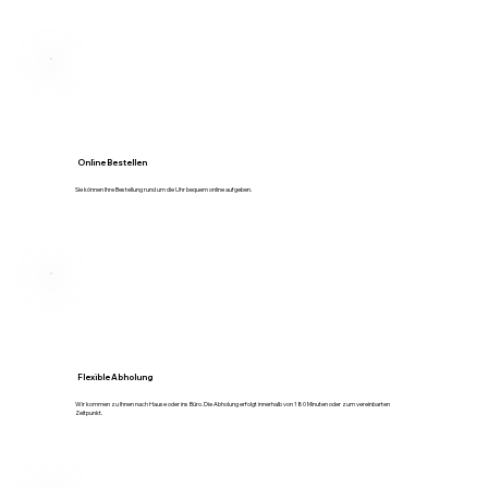
Online Bestellen
Sie können Ihre Bestellung rund um die Uhr bequem online aufgeben.
Flexible Abholung
Wir kommen zu Ihnen nach Hause oder ins Büro. Die Abholung erfolgt innerhalb von 180 Minuten oder zum vereinbarten
Zeitpunkt.