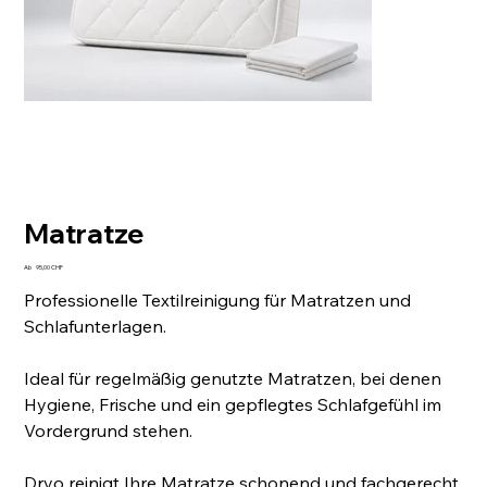
Matratze
Preis
Ab
95,00 CHF
Professionelle Textilreinigung für Matratzen und
Schlafunterlagen.
Ideal für regelmäßig genutzte Matratzen, bei denen
Hygiene, Frische und ein gepflegtes Schlafgefühl im
Vordergrund stehen.
Dryo reinigt Ihre Matratze schonend und fachgerecht,